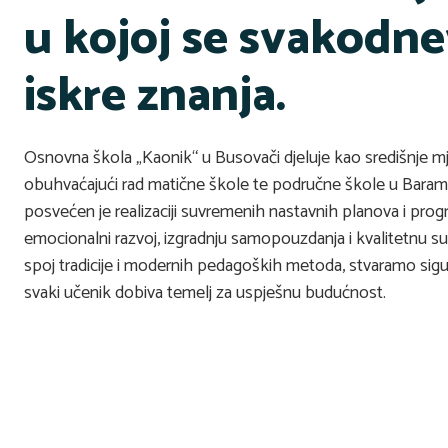
u kojoj se svakodn
iskre znanja.
Osnovna škola „Kaonik“ u Busovači djeluje kao središnje mj
obuhvaćajući rad matične škole te područne škole u Barama
posvećen je realizaciji suvremenih nastavnih planova i pro
emocionalni razvoj, izgradnju samopouzdanja i kvalitetnu sur
spoj tradicije i modernih pedagoških metoda, stvaramo sig
svaki učenik dobiva temelj za uspješnu budućnost.